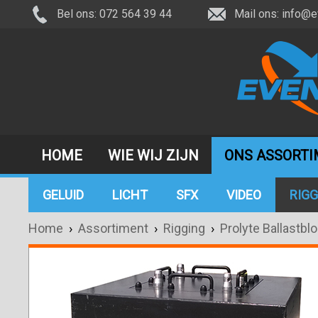
Bel ons: 072 564 39 44
Mail ons:
info@e
HOME
WIE WIJ ZIJN
ONS ASSORT
GELUID
LICHT
SFX
VIDEO
RIGG
Home
›
Assortiment
›
Rigging
›
Prolyte Ballastbl