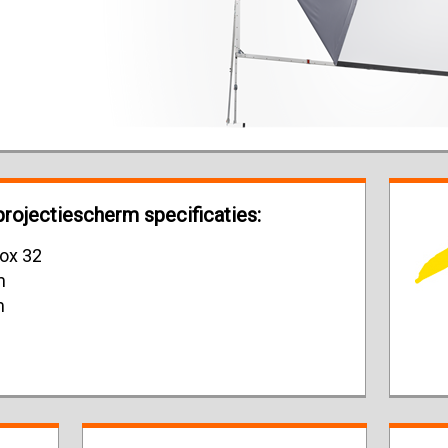
rojectiescherm specificaties:
ox 32
m
m