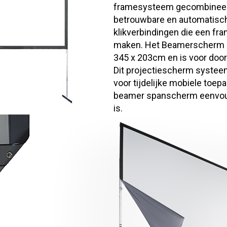
framesysteem gecombineerd
betrouwbare en automatisch
klikverbindingen die een fra
maken. Het Beamerscherm h
345 x 203cm en is voor doorz
Dit projectiescherm systeem
voor tijdelijke mobiele toep
beamer spanscherm eenvoud
is.