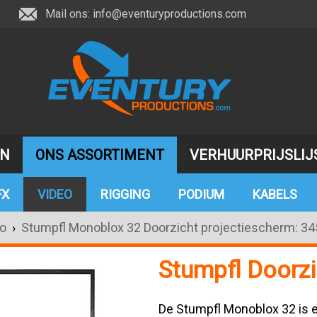
Mail ons:
info@eventuryproductions.com
JN
ONS ASSORTIMENT
VERHUURPRIJSLIJ
FX
VIDEO
RIGGING
PODIUM
KABELS
o
›
Stumpfl Monoblox 32 Doorzicht projectiescherm: 3
Stumpfl Doorz
De Stumpfl Monoblox 32 is e