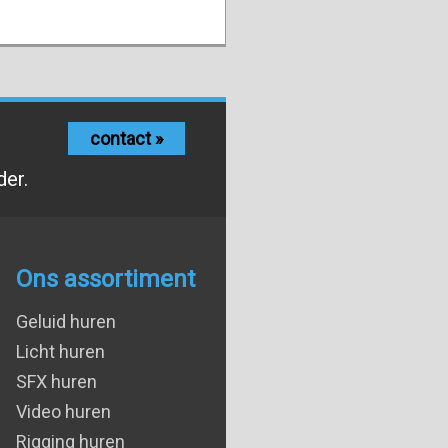
contact »
der.
Ons assortiment
Geluid huren
Licht huren
SFX huren
Video huren
Rigging huren