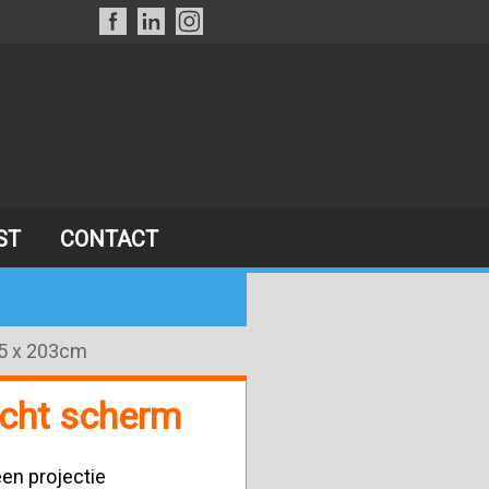
ST
CONTACT
45 x 203cm
icht scherm
en projectie