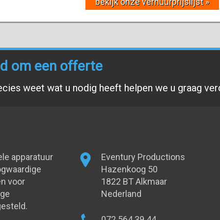
bekijk onze verhuurprijslijst »
end om een offerte
ecies weet wat u nodig heeft helpen we u graag ver
ele apparatuur
Eventury Productions
oogwaardige
Hazenkoog 50
n voor
1822 BT Alkmaar
oge
Nederland
esteld.
072 564 39 44