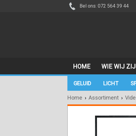
Bel ons: 072 564 39 44
HOME
WIE WIJ ZI
GELUID
LICHT
S
Home
›
Assortiment
›
Vide