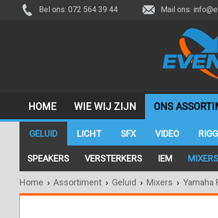
Bel ons: 072 564 39 44
Mail ons:
info@e
HOME
WIE WIJ ZIJN
ONS ASSORT
GELUID
LICHT
SFX
VIDEO
RIGG
SPEAKERS
VERSTERKERS
IEM
MIXER
Home
›
Assortiment
›
Geluid
›
Mixers
›
Yamaha 