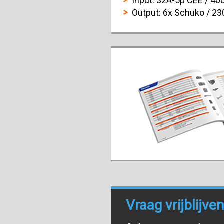
Input: 32A-5p CEE / 40
Output: 6x Schuko / 23
Vraag vrijblijv