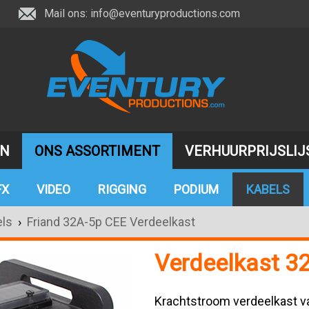
Mail ons:
info@eventuryproductions.com
JN
ONS ASSORTIMENT
VERHUURPRIJSLIJ
FX
VIDEO
RIGGING
PODIUM
KABELS
ls
›
Friand 32A-5p CEE Verdeelkast
Verdeelkast 3
Krachtstroom verdeelkast v