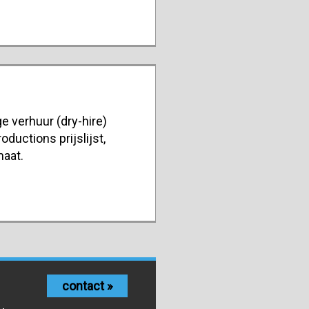
e verhuur (dry-hire)
oductions prijslijst,
maat.
contact »