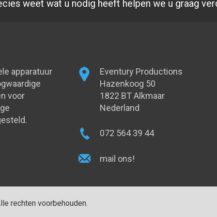
ecies weet wat u nodig heeft helpen we u graag ver
ele apparatuur
Eventury Productions
oogwaardige
Hazenkoog 50
n voor
1822 BT Alkmaar
oge
Nederland
esteld.
072 564 39 44
mail ons!
Alle rechten voorbehouden.