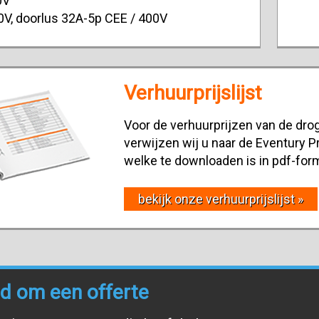
0V
0V, doorlus 32A-5p CEE / 400V
Verhuurprijslijst
Voor de verhuurprijzen van de drog
verwijzen wij u naar de Eventury Pr
welke te downloaden is in pdf-for
bekijk onze verhuurprijslijst »
end om een offerte