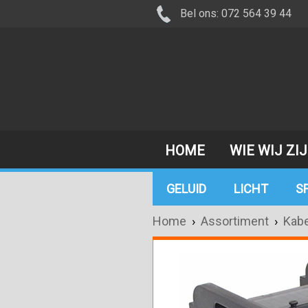
Bel ons: 072 564 39 44
HOME
WIE WIJ ZI
GELUID
LICHT
S
Home
›
Assortiment
›
Kabe