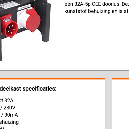
een 32A-5p CEE doorlus. De
kunststof behuizing en is st
eelkast specificaties:
st 32A
 / 230V
A / 30mA
ehuizing