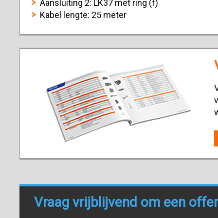
Aansluiting 2: LK37 met ring (f)
Kabel lengte: 25 meter
V
v
Vraag vrijblijvend om een offe