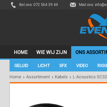
Bel ons: 072 564 39 44
Mail ons:
info@e
HOME
WIE WIJ ZIJN
ONS ASSORT
GELUID
LICHT
SFX
VIDEO
RIGG
Home
›
Assortiment
›
Kabels
›
L-Acoustics SC32