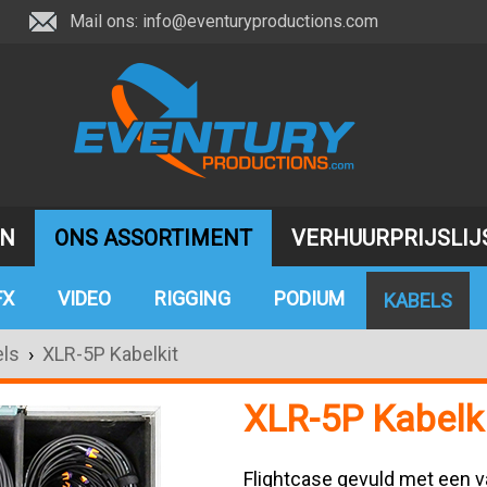
Mail ons:
info@eventuryproductions.com
JN
ONS ASSORTIMENT
VERHUURPRIJSLIJ
FX
VIDEO
RIGGING
PODIUM
KABELS
ls
›
XLR-5P Kabelkit
XLR-5P Kabelk
Flightcase gevuld met een 