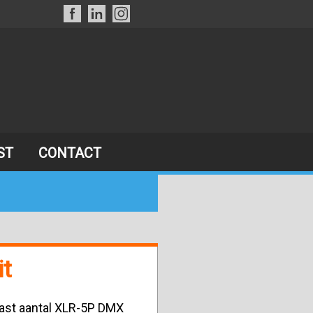
ST
CONTACT
it
vast aantal XLR-5P DMX