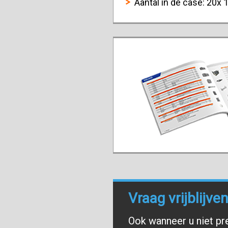
Aantal in de case: 20x
Vraag vrijblijv
Ook wanneer u niet pr