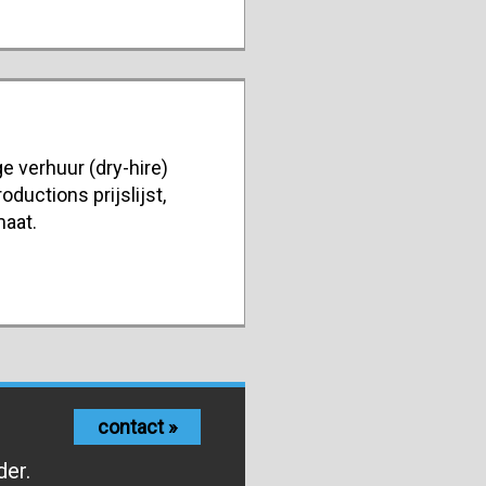
e verhuur (dry-hire)
oductions prijslijst,
maat.
contact »
der.