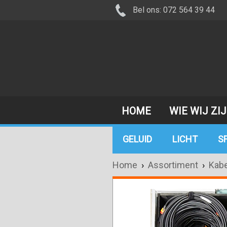
Bel ons: 072 564 39 44
HOME
WIE WIJ ZI
GELUID
LICHT
S
Home
›
Assortiment
›
Kabe