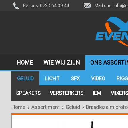
Bel ons: 072 564 39 44
Mail ons:
info@e
HOME
WIE WIJ ZIJN
ONS ASSORT
GELUID
LICHT
SFX
VIDEO
RIGG
SPEAKERS
VERSTERKERS
IEM
MIXER
Home
›
Assortiment
›
Geluid
›
Draadloze microf