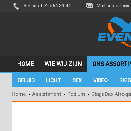
Bel ons: 072 564 39 44
Mail ons:
info@e
HOME
WIE WIJ ZIJN
ONS ASSORT
GELUID
LICHT
SFX
VIDEO
RIGG
Home
›
Assortiment
›
Podium
›
StageDex Afrokpr