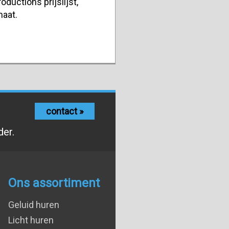
oductions prijslijst,
maat.
contact »
der.
Ons assortiment
Geluid huren
Licht huren