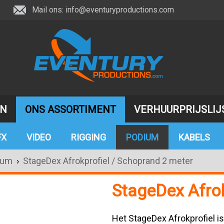
Mail ons:
info@eventuryproductions.com
JN
ONS ASSORTIMENT
VERHUURPRIJSLIJ
FX
VIDEO
RIGGING
PODIUM
KABELS
ium
›
StageDex Afrokprofiel / Schoprand 2 meter
StageDex Afro
Het StageDex Afrokprofiel i