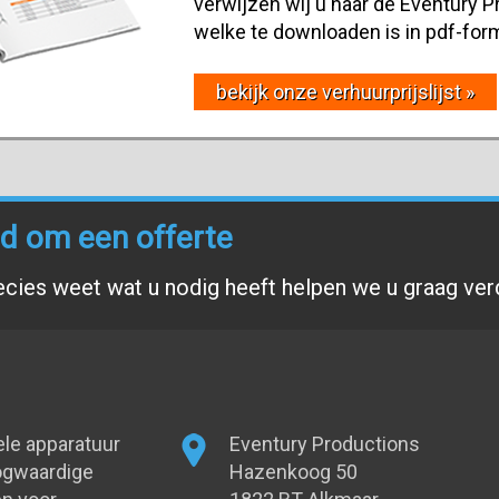
verwijzen wij u naar de Eventury Pr
welke te downloaden is in pdf-for
bekijk onze verhuurprijslijst »
end om een offerte
ecies weet wat u nodig heeft helpen we u graag ver
ele apparatuur
Eventury Productions
oogwaardige
Hazenkoog 50