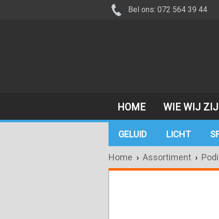
Bel ons: 072 564 39 44
HOME
WIE WIJ ZI
GELUID
LICHT
S
Home
›
Assortiment
›
Pod