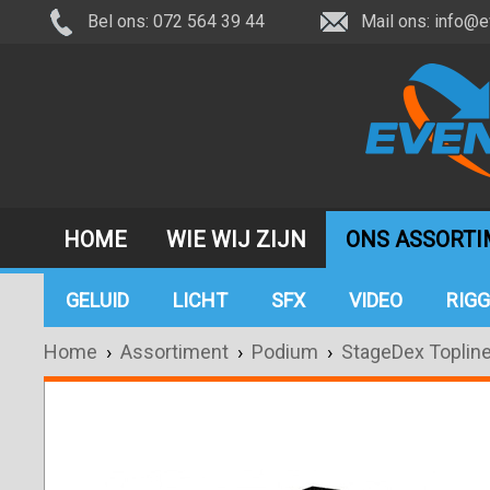
Bel ons: 072 564 39 44
Mail ons:
info@e
HOME
WIE WIJ ZIJN
ONS ASSORT
GELUID
LICHT
SFX
VIDEO
RIGG
Home
›
Assortiment
›
Podium
›
StageDex Toplin