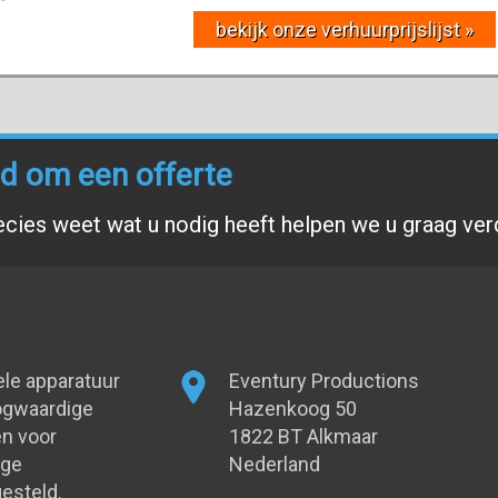
bekijk onze verhuurprijslijst »
end om een offerte
ecies weet wat u nodig heeft helpen we u graag ver
ele apparatuur
Eventury Productions
oogwaardige
Hazenkoog 50
n voor
1822 BT Alkmaar
oge
Nederland
esteld.