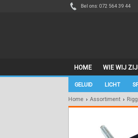
Bel ons: 072 564 39 44
HOME
WIE WIJ ZI
GELUID
LICHT
S
Home
›
Assortiment
›
Rigg