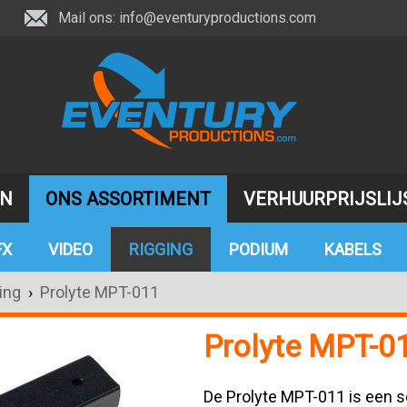
Mail ons:
info@eventuryproductions.com
JN
ONS ASSORTIMENT
VERHUURPRIJSLIJ
FX
VIDEO
RIGGING
PODIUM
KABELS
ing
›
Prolyte MPT-011
Prolyte MPT-0
De Prolyte MPT-011 is een s