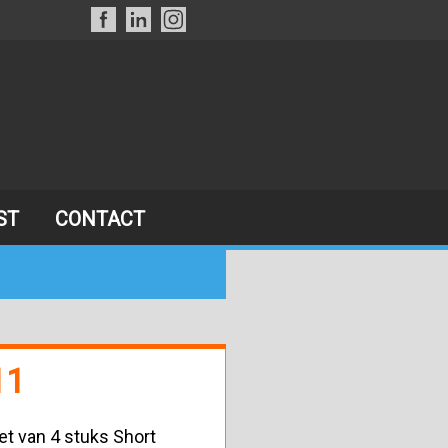
ST
CONTACT
11
et van 4 stuks Short