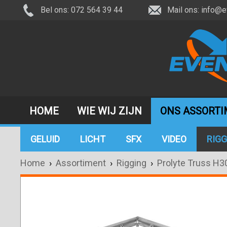
Bel ons: 072 564 39 44
Mail ons:
info@e
HOME
WIE WIJ ZIJN
ONS ASSORT
GELUID
LICHT
SFX
VIDEO
RIGG
Home
›
Assortiment
›
Rigging
›
Prolyte Truss H