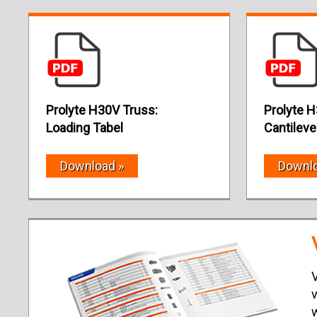
Prolyte H30V Truss:
Prolyte H
Loading Tabel
Cantileve
Download »
Downlo
V
v