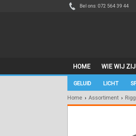
Bel ons: 072 564 39 44
HOME
WIE WIJ ZI
GELUID
LICHT
S
Home
›
Assortiment
›
Rigg