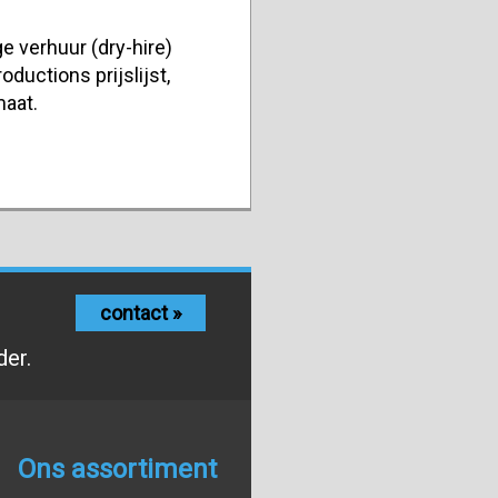
e verhuur (dry-hire)
oductions prijslijst,
maat.
contact »
der.
Ons assortiment