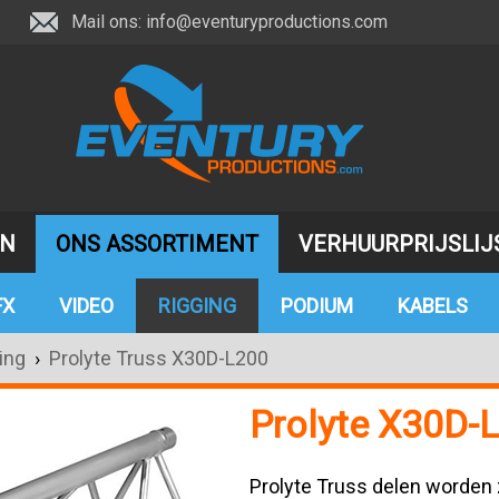
Mail ons:
info@eventuryproductions.com
JN
ONS ASSORTIMENT
VERHUURPRIJSLIJ
FX
VIDEO
RIGGING
PODIUM
KABELS
ing
›
Prolyte Truss X30D-L200
Prolyte X30D-
Prolyte Truss delen worden 