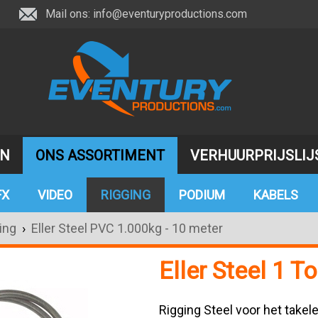
Mail ons:
info@eventuryproductions.com
JN
ONS ASSORTIMENT
VERHUURPRIJSLIJ
FX
VIDEO
RIGGING
PODIUM
KABELS
ing
›
Eller Steel PVC 1.000kg - 10 meter
Eller Steel 1 T
Rigging Steel voor het takel