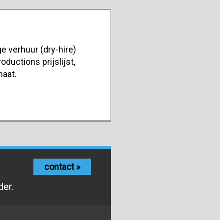
e verhuur (dry-hire)
oductions prijslijst,
maat.
contact »
der.