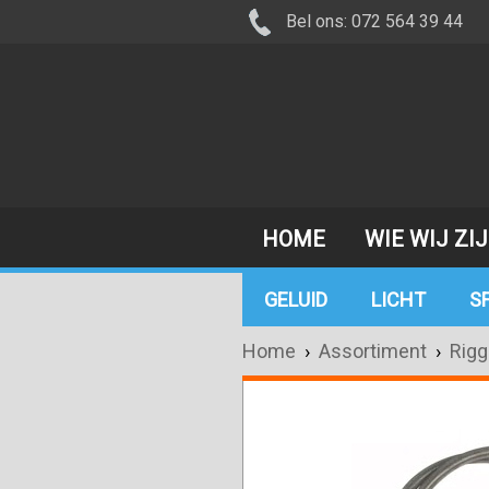
Bel ons: 072 564 39 44
HOME
WIE WIJ ZI
GELUID
LICHT
S
Home
›
Assortiment
›
Rigg