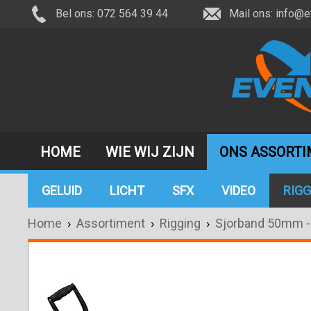
Bel ons: 072 564 39 44
Mail ons:
info@e
HOME
WIE WIJ ZIJN
ONS ASSORT
GELUID
LICHT
SFX
VIDEO
RIGG
Home
›
Assortiment
›
Rigging
›
Sjorband 50mm -