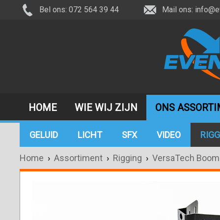
Bel ons: 072 564 39 44
Mail ons:
info@e
HOME
WIE WIJ ZIJN
ONS ASSORT
GELUID
LICHT
SFX
VIDEO
RIGG
Home
›
Assortiment
›
Rigging
›
VersaTech Boom