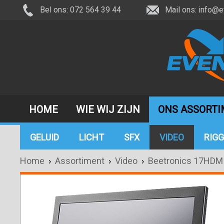
Bel ons: 072 564 39 44
Mail ons:
info@e
HOME
WIE WIJ ZIJN
ONS ASSORT
GELUID
LICHT
SFX
VIDEO
RIGG
Home
›
Assortiment
›
Video
›
Beetronics 17HDM